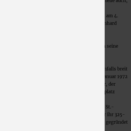
diese Gemeinde, wie viele andere heutige Stadtteile auch,
dem Gebiet der Stadt Düren zugeschlagen.
Erster Ortsvorsteher des neuen Stadtteils wird am 4.
Januar desselben Jahres der SPD-Politiker Bernhard
Löwenkamp.
Schon ein halbes Jahr später, am 5. Juni 1972,
übernimmt der CDU-Politiker Wilhelm Meisen seine
Position als Ortsvorsteher des Stadtbezirks
Derichsweiler.
Die Vereinslandschaft in Derichsweiler ist ebenfalls breit
aufgestellt. Ein Beispiel dafür ist etwa der im Januar 1972
gegründete Tennisclub Rot-Blau Derichsweiler, der
sogar im Juli 1972 schon seinen ersten Tennisplatz
einweihen kann.
Zwei Jahre später, am 21. Juni 1974, feierte die St.-
Martinus-Schützenbrüderschaft Derichsweiler ihr 325-
jähriges Jubiläum. Der Verein war bereits 1624 gegründet
worden.