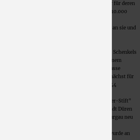
zudem der reformierten Gemeinde 4.000 Taler für deren
Schulfonds und dem städtischen Armenfonds 10.000
Taler.
Das heutige Schenkel-Schoeller-Stift erinnert an sie und
ihren Mann. Lucia hatte damals die Schenkel-
Schoeller'sche Altersversorgungsanstalt
testamentarisch gestiftet. Elf Jahre nach Lucia Schenkels
Tod, im Mai des Jahres 1863, wurde diese in einem
Gebäude zwischen Pletzergasse und Jesuitengasse
eröffnet. Die Altersversorgungsanstalt war zunächst für
30 Personen ausgelegt. Das Gebäude wurde 1944
während des Zweiten Weltkriegs zerstört.
Nach dem Krieg wurde das "Schenkel-Schoeller-Stift"
auf einer durch Grundstückstausch mit der Stadt Düren
erworbenen Fläche in der Nähe von Schloss Burgau neu
erbaut.
Zur Erinnerung an Lucia Katharina Schenkel wurde an