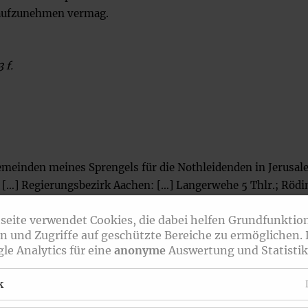
 aufzunehmen vermag.
 f.
Gemeinden meines Sprengels für die Nothleidenden in Jerusal
: […] Regierungsbezirk Aachen: […] Langerwehe 5 Thlr.; Rödi
…] Langweiler 7 Thlr. 15 Sgr.; […] Münz 20 Thlr.; Düren mit Fr
seite verwendet Cookies, die dabei helfen Grundfunktio
üxheim 2 Thlr.; […].
n und Zugriffe auf geschützte Bereiche zu ermöglichen.
S. 343
le Analytics für eine
anonyme
Auswertung und Statistik
k