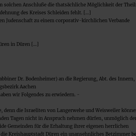
m solchen Anschluße die thatsächliche Möglichkeit der The
ehnung des Kreises Schleiden fehlt. […]
gen Judenschaft zu einem corporativ-kirchlichen Verbande
üren in Düren […]
abbiner Dr. Bodenheimer) an die Regierung, Abt. des Innern, 
gsbezirk Aachen
 haben wir Folgendes zu erwiedern. -
, denn die Israeliten von Langerwehe und Weisweiler könne
fenden Tagen nicht in Anspruch nehmen dürfen, unmöglich d
de Gemeinden für die Erhaltung ihrer eigenen herrlichen
die Kreishauptstadt Düren ein unansehnliches Betzimmer be