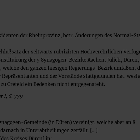
äsidenten der Rheinprovinz, betr. Änderungen des Normal-St
chlußsatz der seitwärts rubrizirten Hochverehrlichen Verfü
nstituirung der 5 Synagogen-Bezirke Aachen, Jülich, Düren,
 welche den ganzen hiesigen Regierungs-Bezirk umfaßen, 
 Repräsentanten und der Vorstände stattgefunden hat, wesh
 zu Crefeld ein Bedenken nicht entgegensteht.
 I, S. 779
 Synagogen-Gemeinde (in Düren) vereinigt, welche aber an 8
darnach in Unterabtheilungen zerfällt. […]
[des Kreises Düren] in: