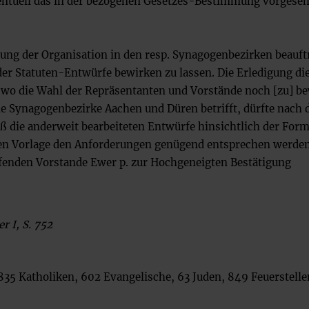
ventuell das in der bezogenen Gesetzes-Bestimmung vorgese
itung der Organisation in den resp. Synagogenbezirken beauf
er Statuten-Entwürfe bewirken zu lassen. Die Erledigung di
 wo die Wahl der Repräsentanten und Vorstände noch [zu] b
die Synagogenbezirke Aachen und Düren betrifft, dürfte nach 
ß die anderweit bearbeiteten Entwürfe hinsichtlich der For
den Vorlage den Anforderungen genügend entsprechen werde
ffenden Vorstande Ewer p. zur Hochgeneigten Bestätigung
r I, S. 752
835 Katholiken, 602 Evangelische, 63 Juden, 849 Feuerstelle