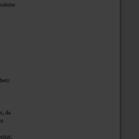
ilnahme
betr.
n, da
em
sitzt,