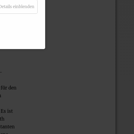
Details einblenden
g der
ß dem
-
 für den
n
Es ist
th
ntanten