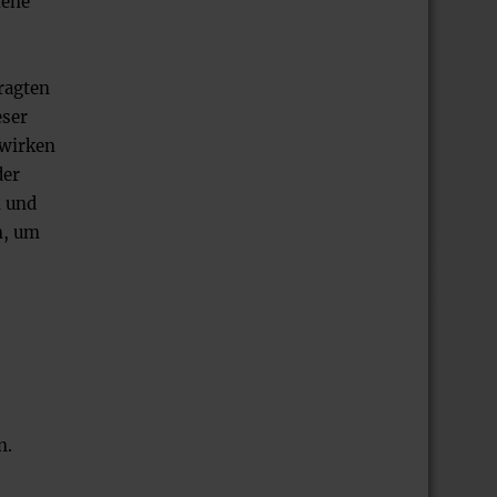
hene
tragten
eser
ewirken
der
m und
n, um
n.