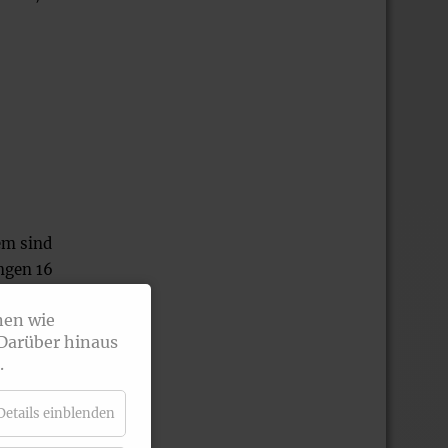
em sind
ngen 16
enz 12
nen wie
 Darüber hinaus
.
Details einblenden