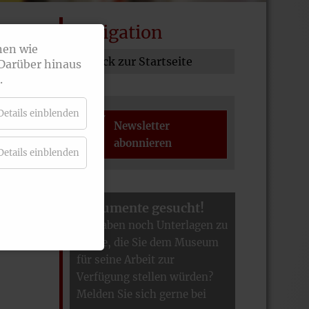
Navigation
nen wie
Zurück zur Startseite
 Darüber hinaus
.
Details einblenden
Newsletter
abonnieren
Details einblenden
Dokumente gesucht!
Sie haben noch Unterlagen zu
Hause, die Sie dem Museum
für seine Arbeit zur
Verfügung stellen würden?
Melden Sie sich gerne bei