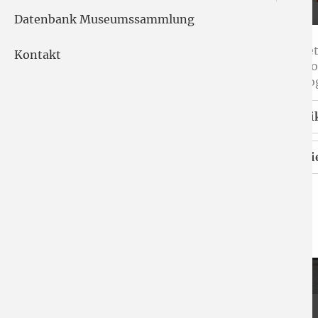
Datenbank Museumssammlung
Unsere Internet
Kontakt
Anmeldung Herbstexkur
Seitennavigatio
nutzen wir Goog
Statisti
Essenzie