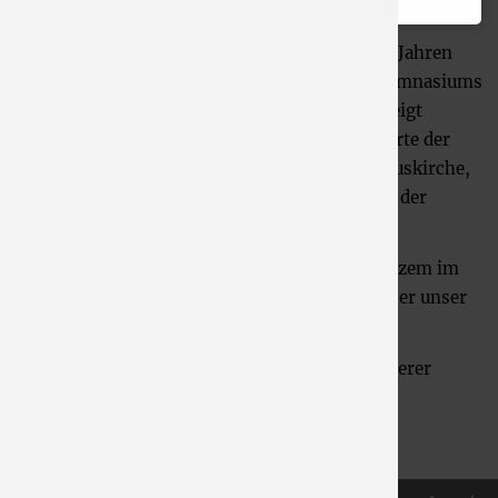
Dieses textile Kunstwerk wurde in den 1970er Jahren
von Schülern des Naturwissenschaftlichen Gymnasiums
(heute Wirteltorgymnasium) angefertigt. Es zeigt
zahlreiche typische Ansichten, Gebäude und Orte der
Stadt - zum Teil gibt es sie heute noch (Christuskirche,
Annakirche, Dreigurtbrücke), z. T. gehören sie der
Vergangenheit an (Zuckerfabrik, Stadthalle).
Der farbenfrohe Wandteppich hing bis vor Kurzem im
Flur eines ehemaligen Lehrers, nun sc
hmückt er unser
Treppenhaus.
Erfahren Sie mehr über die
Neuzugänge
in unserer
Sammlung
!
Zurück