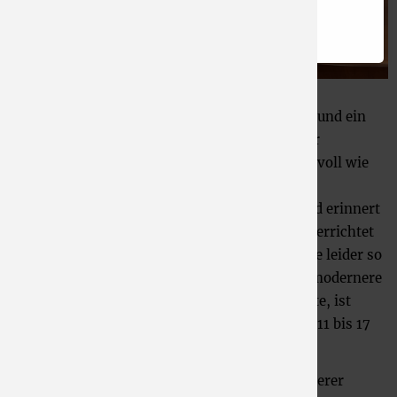
Weitere Infos finden Sie in unseren
Datenschutzbedingungen
.
Joseph Winthagen hat wieder "zugeschlagen" und ein
weiteres wunderschönes Modell eines Dürener
Denkmals erschaffen. Detailverliebt und kunstvoll wie
immer hat er dieses Mal die alte Mariensäule
nachgebaut. Das Modell ist ca. 1,20 m hoch und erinnert
an das Denkmal, das 1857 auf dem Marktplatz errichtet
wurde. Bei der Zerstörung Dürens ging es - wie leider so
vieles - verloren, und wurde 1957 durch eine modernere
Variante ersetzt. Wer es sich anschauen möchte, ist
herzlich eingeladen, uns immer sonntags von 11 bis 17
Uhr im Stadtmuseum besuchen zu kommen.
Erfahren Sie mehr über die
Neuzugänge
in unserer