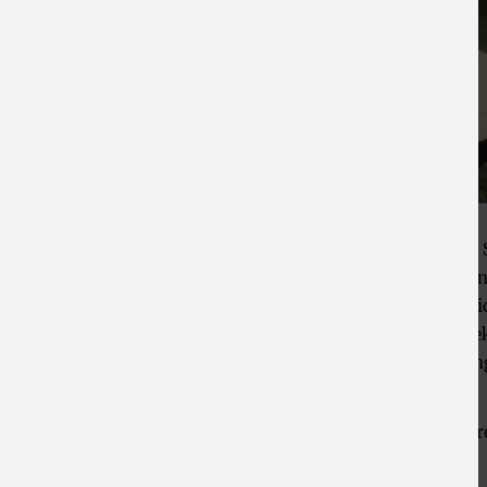
Vor einigen Wochen präsentierten wir an dieser
der uns geschenkt worden war und der nun in un
die ehemalige Besitzerin vor der Tür und überreic
das gerade besagten Puppenwagen geschenkt bek
persönlichen Geschichten, Bilder und Erinneru
Alltagsgegenständen Museumsobjekte!
Erfahren Sie mehr über die
Neuzugänge
in unser
Zurück