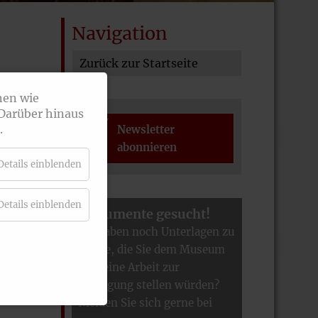
Navigation
Zurück zur Startseite
nen wie
 Darüber hinaus
.
Newsletter
abonnieren
Details einblenden
Details einblenden
Dokumente gesucht!
Sie haben noch Unterlagen zu
Hause, die Sie dem Museum
für seine Arbeit zur
Verfügung stellen würden?
Melden Sie sich gerne bei