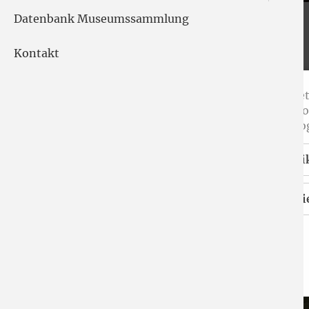
Datenbank Museumssammlung
Kontakt
Kleine Zeitreise
Unsere Internet
Seitennavigatio
nutzen wir Goog
Statisti
Essenzie