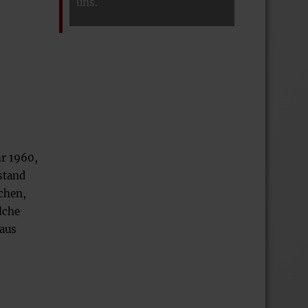
uns.
hr 1960,
stand
dchen,
lche
 aus