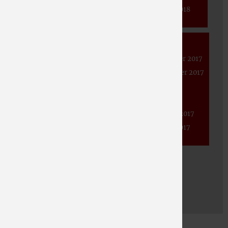
Juni 2020
April 2019
Januar 2018
März 2019
Mai 2020
Januar 2019
April 2020
2017
März 2020
November 2017
Februar 2020
September 2017
Januar 2020
Juni 2017
Mai 2017
Februar 2017
Januar 2017
2016
November 2016
September 2016