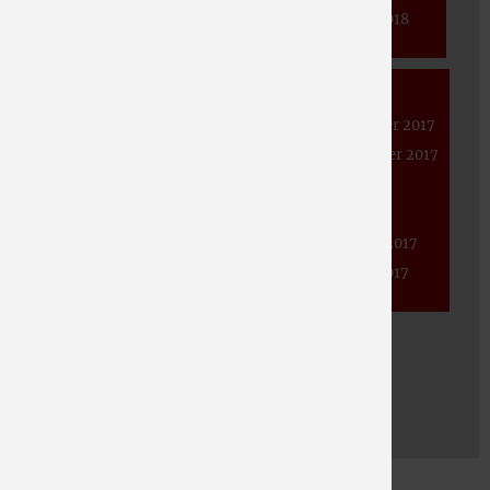
Juni 2020
April 2019
Januar 2018
Mai 2020
März 2019
April 2020
Januar 2019
2017
März 2020
November 2017
Februar 2020
September 2017
Januar 2020
Juni 2017
Mai 2017
Februar 2017
Januar 2017
2016
November 2016
September 2016