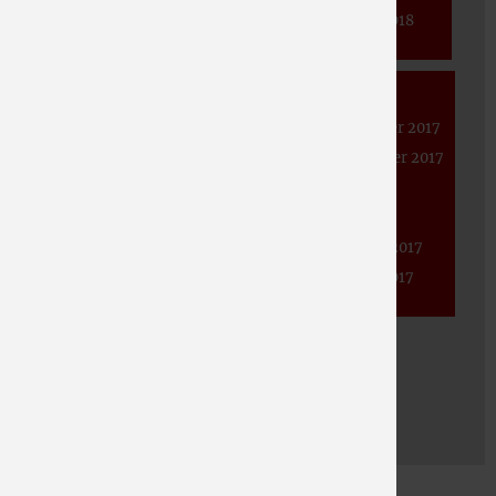
Juni 2020
April 2019
Januar 2018
Mai 2020
März 2019
April 2020
Januar 2019
2017
März 2020
November 2017
Februar 2020
September 2017
Januar 2020
Juni 2017
Mai 2017
Februar 2017
Januar 2017
2016
November 2016
September 2016