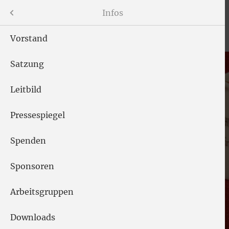
Menü
Infos
Vorstand
Satzung
gen
Leitbild
Pressespiegel
Spenden
uren"
Sponsoren
te
Arbeitsgruppen
hichte
Downloads